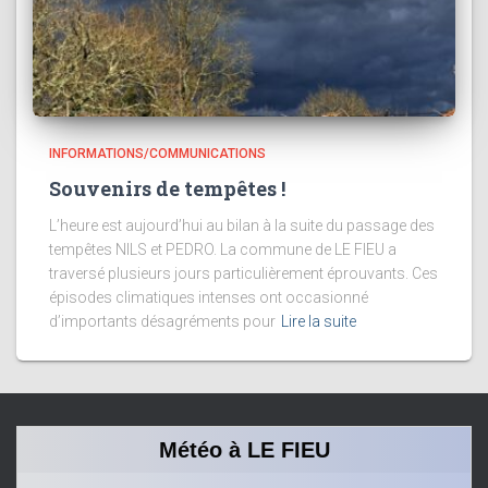
INFORMATIONS/COMMUNICATIONS
Souvenirs de tempêtes !
L’heure est aujourd’hui au bilan à la suite du passage des
tempêtes NILS et PEDRO. La commune de LE FIEU a
traversé plusieurs jours particulièrement éprouvants. Ces
épisodes climatiques intenses ont occasionné
d’importants désagréments pour
Lire la suite
Météo à LE FIEU