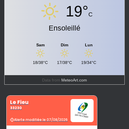
19°
C
Ensoleillé
Sam
Dim
Lun
18/38°C
17/38°C
19/34°C
Data from
MeteoArt.com