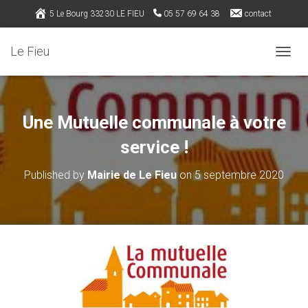
5 Le Bourg 33230 LE FIEU
05 57 69 64 38
contact
Rejoignez nous sur Facebook
Le Fieu
OUVRI
Une Mutuelle communale à votre
service !
Published by
Mairie de Le Fieu
on
5 septembre 2020