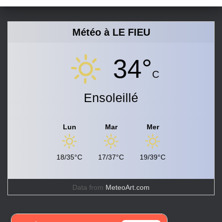
Météo à LE FIEU
34°
C
Ensoleillé
Lun
Mar
Mer
18/35°C
17/37°C
19/39°C
Data from
MeteoArt.com