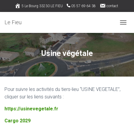
5 Le Bourg 33230 LE FIEU
05 57 69 64 38
contact
Rejoignez nous sur Facebook
Le Fieu
OUVRI
Usine végétale
Pour suivre les activités du tiers-lieu “USINE VEGETALE”,
cliquer sur les liens suivants :
https://usinevegetale.fr
Cargo 2029