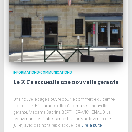
INFORMATIONS/COMMUNICATIONS
Le K-Fé accueille une nouvelle gérante
!
Une nouvelle page s’ouvre pour le commerce du centre-
bourg, Le K-Fé, qui accueille désormais sa nouvelle
gérante, Madame Sabrina BERTHIER-MICHENAUD. La
réouverture de l’établissement est prévue le vendredi 3
juillet, avec des horaires d’accueil de
Lire la suite