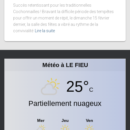
Succès retentissant pour les traditionnelles
Cochonnailles ! Bravant la difficile période des tempêtes
pour offrir un moment de répit, le dimanche 15 février
dernier, la salle des fêtes a vibré au rythme de la
convivialité
Lire la suite
Météo à LE FIEU
25°
C
Partiellement nuageux
Mer
Jeu
Ven