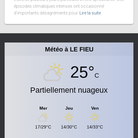
épisodes climatiques intenses ont occasionné
d’importants désagréments pour
Lire la suite
Météo à LE FIEU
25°
C
Partiellement nuageux
Mer
Jeu
Ven
17/29°C
14/30°C
14/33°C