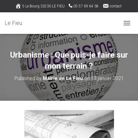
5 Le Bourg 33230 LE FIEU
05 57 69 64 38
contact
Rejoignez nous sur Facebook
Le Fieu
OUVRI
Urbanisme : Que puis-je faire sur
mon terrain ?
Published by
Mairie de Le Fieu
on
13 janvier 2021