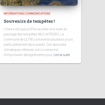
INFORMATIONS/COMMUNICATIONS
Souvenirs de tempêtes !
L’heure est aujourd’hui au bilan à la suite du
passage des tempêtes NILS et PEDRO. La
commune de LE FIEU a traversé plusieurs jours
particulièrement éprouvants. Ces épisodes
climatiques intenses ont occasionné
d’importants désagréments pour
Lire la suite