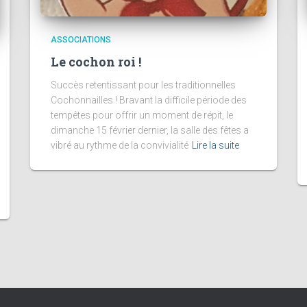
ASSOCIATIONS
Le cochon roi !
Succès retentissant pour les traditionnelles
Cochonnailles ! Bravant la difficile période des
tempêtes pour offrir un moment de répit, le
dimanche 15 février dernier, la salle des fêtes a
vibré au rythme de la convivialité
Lire la suite