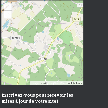
+
−
Leaflet
, \r\n©
OpenStreetMap
contributeurs
Inscrivez-vous pour recevoir les
mises à jour de votre site !