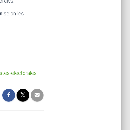
orales.
in
selon les
istes-electorales