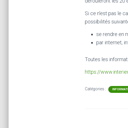
dérouleront les 20 e
Si ce n’est pas le 
possibilités suivant
se rendre en m
par internet, i
Toutes les informati
https://www.interie
Catégories :
INFORMAT