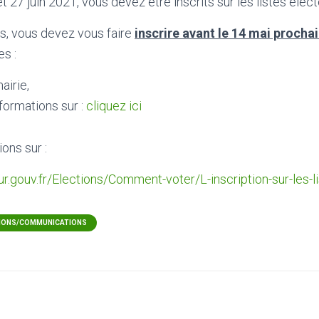
t 27 juin 2021, vous devez être inscrits sur les listes élect
cas, vous devez vous faire
inscrire avant le 14 mai procha
es :
airie,
nformations sur :
cliquez ici
ons sur :
ur.gouv.fr/Elections/Comment-voter/L-inscription-sur-les-l
IONS/COMMUNICATIONS