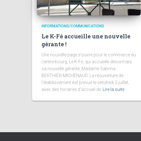
INFORMATIONS/COMMUNICATIONS
Le K-Fé accueille une nouvelle
gérante !
Une nouvelle page s’ouvre pour le commerce du
centre-bourg, Le K-Fé, qui accueille désormais
sa nouvelle gérante, Madame Sabrina
BERTHIER-MICHENAUD. La réouverture de
l’établissement est prévue le vendredi 3 juillet,
avec des horaires d’accueil de
Lire la suite