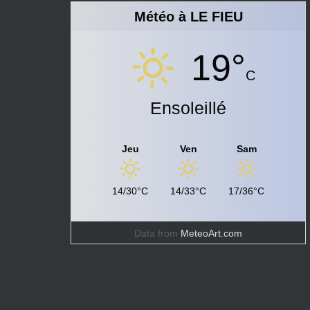
Météo à LE FIEU
19°
C
Ensoleillé
Jeu
Ven
Sam
14/30°C
14/33°C
17/36°C
Data from
MeteoArt.com