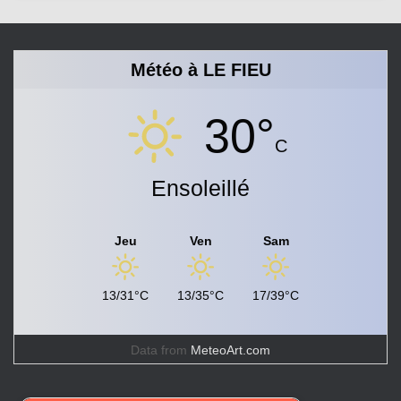
Météo à LE FIEU
30°
C
Ensoleillé
Jeu
Ven
Sam
13/31°C
13/35°C
17/39°C
Data from
MeteoArt.com