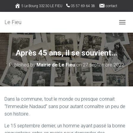
5 Le Bourg 33230 LE FIEU
05 57 69 64 38
contact
Rejoignez nous sur Facebook
Le Fieu
OUVRI
Après 45 ans, il se souvient…
Published by
Mairie de Le Fieu
on
27 septembre 2022
Dans la commune, tout le monde ou presque connait
“l’immeuble Nadaud” sans pour autant connaître un peu de
son histoire.
Le 15 septembre dernier, un homme ayant passé la bonne