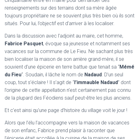
cinquantaine entre en mairie pour demander des
renseignements sur des terrains dont sa mère âgée
toujours propriétaire ne se souvient plus très bien où ils sont
situés. Pour lui, l’objectif est d’arriver à les localiser.
Dans la discussion avec l’adjoint au maire, cet homme,
Fabrice Pasquet
, évoque sa jeunesse et notamment ses
vacances sur la commune de Le Fieu. Ne sachant plus très
bien localiser la maison de son arrière grand-mère, il se
souvient d’une épicerie en terre battue que tenait sa “
Mémé
du Fieu
“. Soudain, il lâche le nom de
Nadaud
. D’un seul
coup, tout s’éclaire ! Il s’agit de “
l’immauble Nadaud
” dont
l’origine de cette appellation n’est certainement pas connu
de la plupard des Féodiens sauf peut-être les plus anciens.
Et c’est ainsi qu’une page d’histoire du village voit le jour !
Alors que l’élu l’accompagne vers la maison de vacances
de son enfanc, Fabrice prend plaisir à raconter que
l’épicerie était accollée à la cuisine de la maison de ses