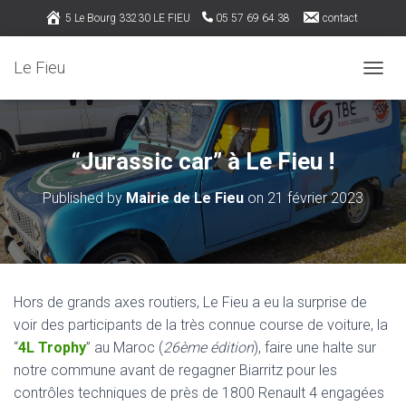
5 Le Bourg 33230 LE FIEU
05 57 69 64 38
contact
Rejoignez nous sur Facebook
Le Fieu
OUVRI
“Jurassic car” à Le Fieu !
Published by
Mairie de Le Fieu
on
21 février 2023
Hors de grands axes routiers, Le Fieu a eu la surprise de
voir des participants de la très connue course de voiture, la
“
4L Trophy
” au Maroc (
26ème édition
), faire une halte sur
notre commune avant de regagner Biarritz pour les
contrôles techniques de près de 1800 Renault 4 engagées