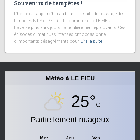
Souvenirs de tempêtes !
L’heure est aujourd’hui au bilan à la suite du passage des
tempêtes NILS et PEDRO. La commune de LE FIEU a
traversé plusieurs jours particulièrement éprouvants. Ces
épisodes climatiques intenses ont occasionné
d’importants désagréments pour
Lire la suite
Météo à LE FIEU
25°
C
Partiellement nuageux
Mer
Jeu
Ven