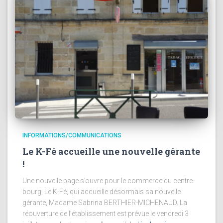
INFORMATIONS/COMMUNICATIONS
Le K-Fé accueille une nouvelle gérante
!
Une nouvelle page s’ouvre pour le commerce du centre-
bourg, Le K-Fé, qui accueille désormais sa nouvelle
gérante, Madame Sabrina BERTHIER-MICHENAUD. La
réouverture de l’établissement est prévue le vendredi 3