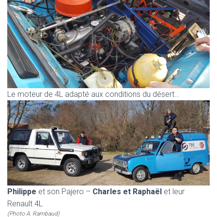
Le moteur de 4L adapté aux conditions du désert…
Philippe
et son Pajero –
Charles et Raphaël
et leur
Renault 4L
(Photo A. Rambaud)