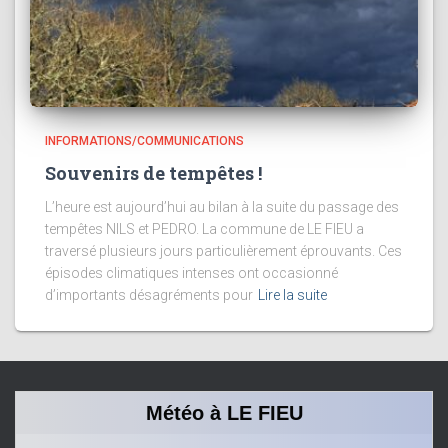
INFORMATIONS/COMMUNICATIONS
Souvenirs de tempêtes !
L’heure est aujourd’hui au bilan à la suite du passage des
tempêtes NILS et PEDRO. La commune de LE FIEU a
traversé plusieurs jours particulièrement éprouvants. Ces
épisodes climatiques intenses ont occasionné
d’importants désagréments pour
Lire la suite
Météo à LE FIEU