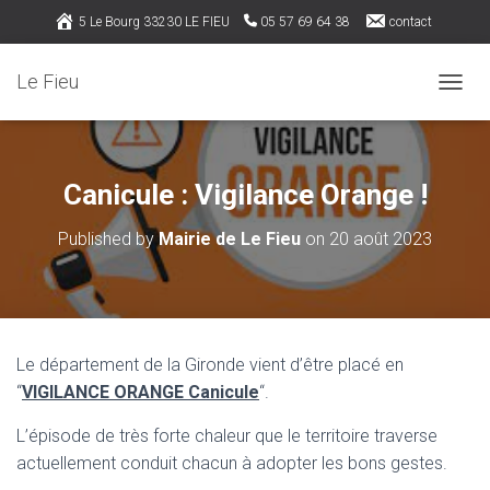
5 Le Bourg 33230 LE FIEU
05 57 69 64 38
contact
Rejoignez nous sur Facebook
Le Fieu
OUVRI
Canicule : Vigilance Orange !
Published by
Mairie de Le Fieu
on
20 août 2023
Le département de la Gironde vient d’être placé en
“
VIGILANCE ORANGE Canicule
“.
L’épisode de très forte chaleur que le territoire traverse
actuellement conduit chacun à adopter les bons gestes.