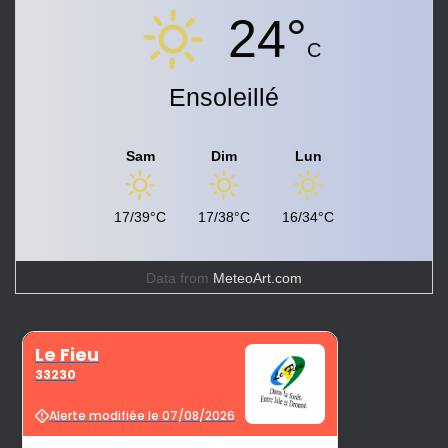
24°
C
Ensoleillé
Sam
Dim
Lun
17/39°C
17/38°C
16/34°C
Data from
MeteoArt.com