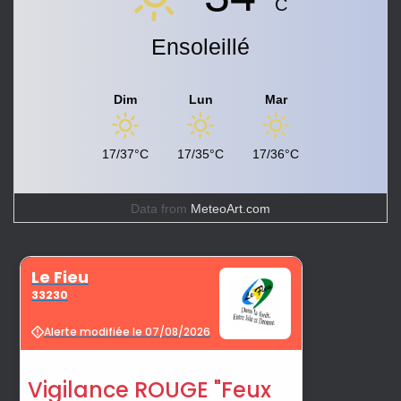
C
Ensoleillé
Dim
Lun
Mar
17/37°C
17/35°C
17/36°C
Data from
MeteoArt.com