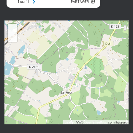
+
−
Leaflet
, \r\n©
OpenStreetMap
contributeurs