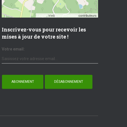
Leaflet
, \r\n©
OpenStreetMap
contributeurs
Inscrivez-vous pour recevoir les
mises à jour de votre site !
Votre email: