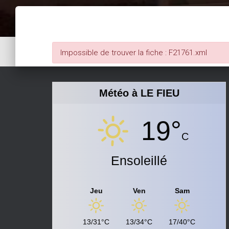
Impossible de trouver la fiche : F21761.xml
Météo à LE FIEU
19°
C
Ensoleillé
Jeu
Ven
Sam
13/31°C
13/34°C
17/40°C