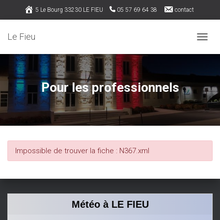
5 Le Bourg 33230 LE FIEU
05 57 69 64 38
contact
Rejoignez nous sur Facebook
Le Fieu
OUVRI
Pour les professionnels
Impossible de trouver la fiche : N367.xml
Météo à LE FIEU