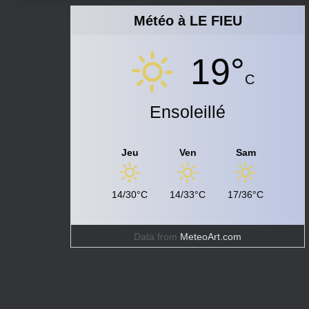
Météo à LE FIEU
19°
C
Ensoleillé
Jeu
Ven
Sam
14/30°C
14/33°C
17/36°C
Data from
MeteoArt.com