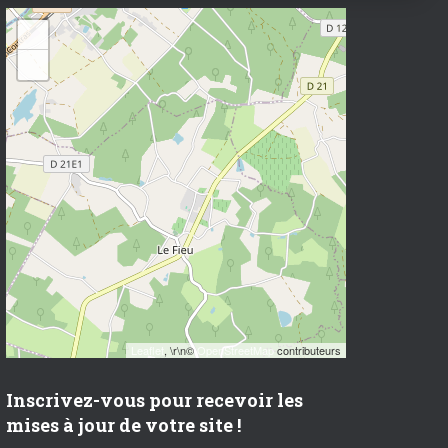
+
−
Leaflet
, \r\n©
OpenStreetMap
contributeurs
Inscrivez-vous pour recevoir les
mises à jour de votre site !