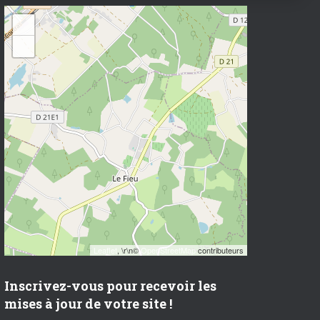
+
−
Leaflet
, \r\n©
OpenStreetMap
contributeurs
Inscrivez-vous pour recevoir les
mises à jour de votre site !