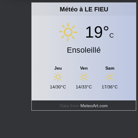
Météo à LE FIEU
19°
C
Ensoleillé
Jeu
Ven
Sam
14/30°C
14/33°C
17/36°C
Data from
MeteoArt.com