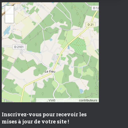
+
−
Leaflet
, \r\n©
OpenStreetMap
contributeurs
Inscrivez-vous pour recevoir les
mises à jour de votre site !