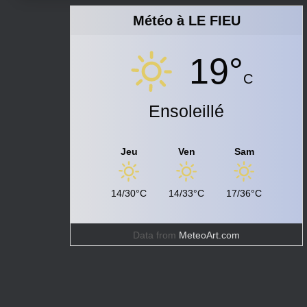
Météo à LE FIEU
19°
C
Ensoleillé
Jeu
Ven
Sam
14/30°C
14/33°C
17/36°C
Data from
MeteoArt.com