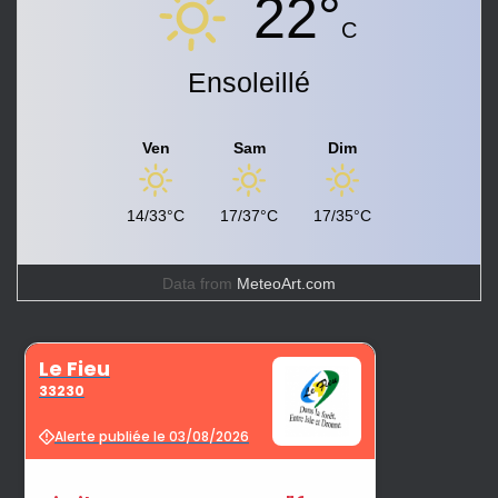
22°
C
Ensoleillé
Ven
Sam
Dim
14/33°C
17/37°C
17/35°C
Data from
MeteoArt.com