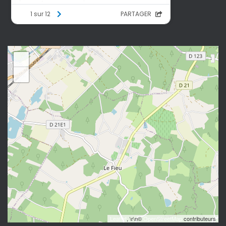
+
−
Leaflet
, \r\n©
OpenStreetMap
contributeurs