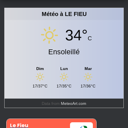
Météo à LE FIEU
34°
C
Ensoleillé
Dim
Lun
Mar
17/37°C
17/35°C
17/36°C
Data from
MeteoArt.com