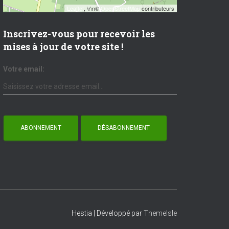
Leaflet
, \r\n©
OpenStreetMap
contributeurs
Inscrivez-vous pour recevoir les
mises à jour de votre site !
Votre email:
Hestia | Développé par
ThemeIsle