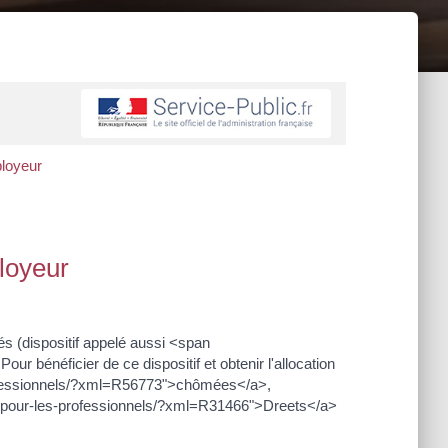
ployeur
ployeur
sés (dispositif appelé aussi <span
bénéficier de ce dispositif et obtenir l'allocation
professionnels/?xml=R56773">chômées</a>,
es-pour-les-professionnels/?xml=R31466">Dreets</a>