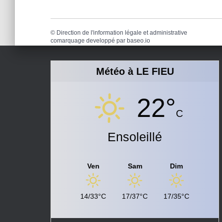
©
Direction de l'information légale et administrative
comarquage developpé par
baseo.io
Météo à LE FIEU
22°
C
Ensoleillé
Ven
Sam
Dim
14/33°C
17/37°C
17/35°C