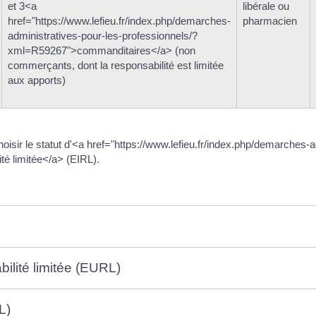
et 3<a
libérale ou
href="https://www.lefieu.fr/index.php/demarches-
pharmacien
administratives-pour-les-professionnels/?
xml=R59267">commanditaires</a> (non
commerçants, dont la responsabilité est limitée
aux apports)
 choisir le statut d'<a href="https://www.lefieu.fr/index.php/demarches
té limitée</a> (EIRL).
ilité limitée (EURL)
L)