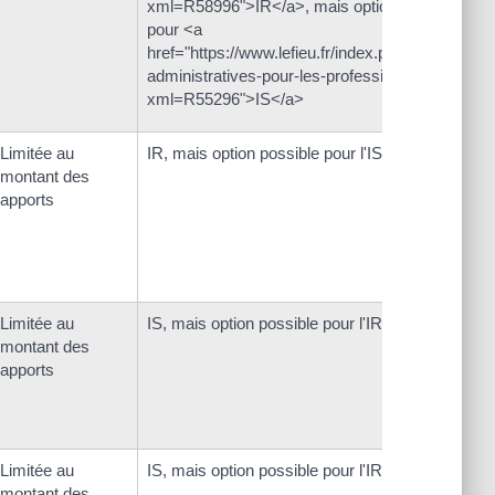
xml=R58996">IR</a>, mais option possible
pour <a
href="https://www.lefieu.fr/index.php/demarches
administratives-pour-les-professionnels/?
xml=R55296">IS</a>
Limitée au
IR, mais option possible pour l'IS
montant des
apports
Limitée au
IS, mais option possible pour l'IR
montant des
apports
Limitée au
IS, mais option possible pour l'IR
montant des