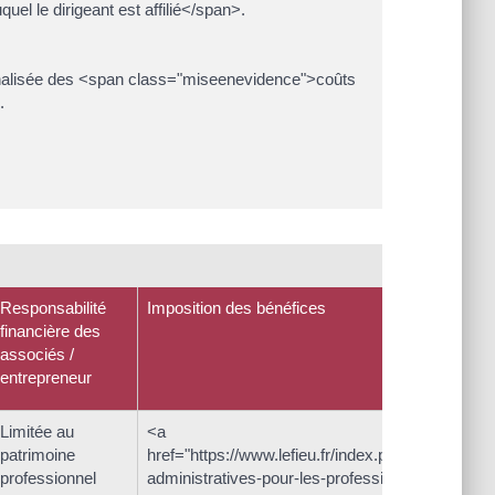
uel le dirigeant est affilié</span>.
onnalisée des <span class="miseenevidence">coûts
.
Responsabilité
Imposition des bénéfices
financière des
associés /
entrepreneur
Limitée au
<a
patrimoine
href="https://www.lefieu.fr/index.php/demarches
professionnel
administratives-pour-les-professionnels/?