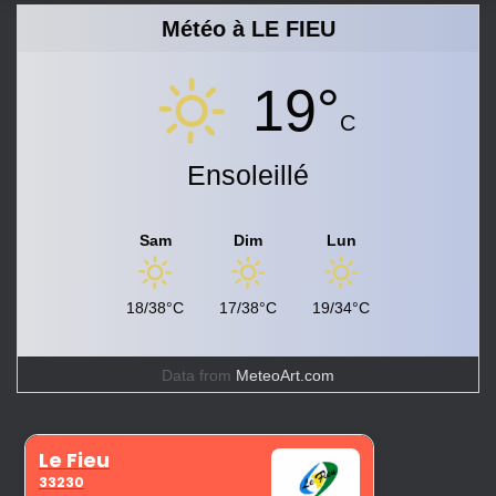
Météo à LE FIEU
19°
C
Ensoleillé
Sam
Dim
Lun
18/38°C
17/38°C
19/34°C
Data from
MeteoArt.com