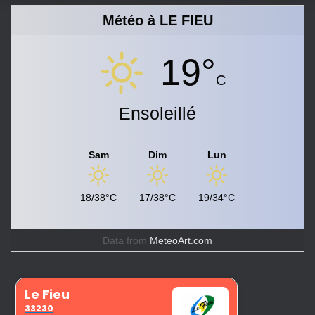
Météo à LE FIEU
19°
C
Ensoleillé
Sam
Dim
Lun
18/38°C
17/38°C
19/34°C
Data from
MeteoArt.com