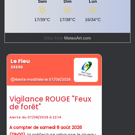
Sam
Dim
Lun
17/39°C
17/38°C
16/34°C
Data from
MeteoArt.com