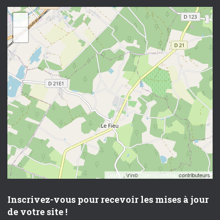
+
−
Leaflet
, \r\n©
OpenStreetMap
contributeurs
Inscrivez-vous pour recevoir les mises à jour
de votre site !