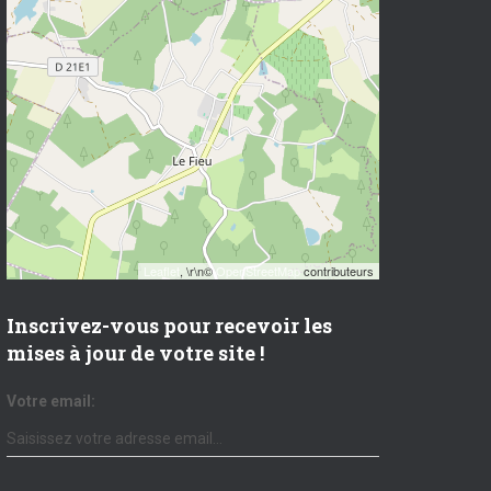
Leaflet
, \r\n©
OpenStreetMap
contributeurs
Inscrivez-vous pour recevoir les
mises à jour de votre site !
Votre email: