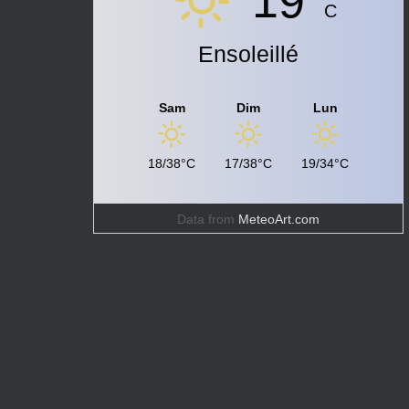
19°
C
Ensoleillé
Sam
Dim
Lun
18/38°C
17/38°C
19/34°C
Data from
MeteoArt.com