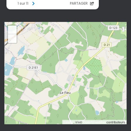
+
−
Leaflet
, \r\n©
OpenStreetMap
contributeurs