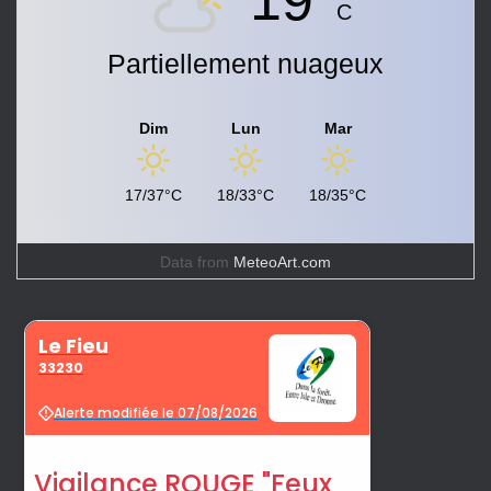
19°
C
Partiellement nuageux
Dim
Lun
Mar
17/37°C
18/33°C
18/35°C
Data from
MeteoArt.com