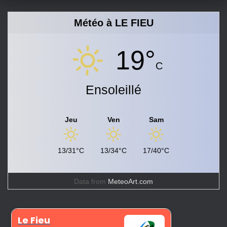
Météo à LE FIEU
19°
C
Ensoleillé
Jeu
Ven
Sam
13/31°C
13/34°C
17/40°C
Data from
MeteoArt.com