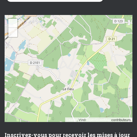
+
−
Leaflet
, \r\n©
OpenStreetMap
contributeurs
Inscrivez-vous pour recevoir les mises à jour