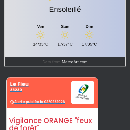
Ensoleillé
Ven
Sam
Dim
14/33°C
17/37°C
17/35°C
Data from
MeteoArt.com