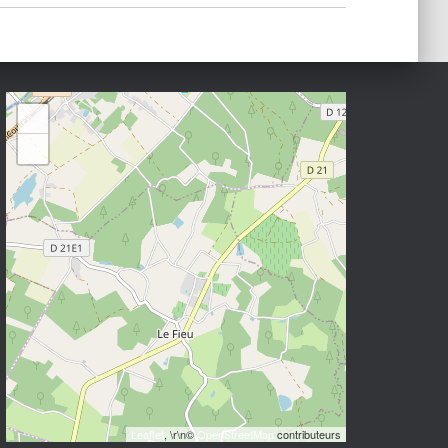
+
−
Leaflet
, \r\n©
OpenStreetMap
contributeurs