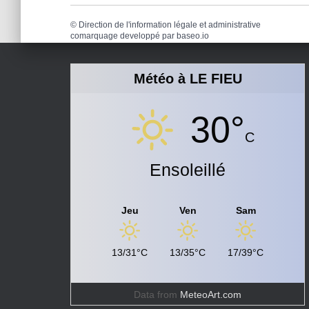
©
Direction de l'information légale et administrative
comarquage developpé par
baseo.io
Météo à LE FIEU
30°
C
Ensoleillé
Jeu
Ven
Sam
13/31°C
13/35°C
17/39°C
Data from
MeteoArt.com