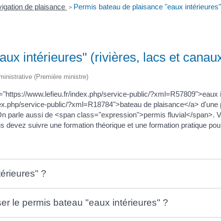
igation de plaisance
Permis bateau de plaisance "eaux intérieures" 
>
ux intérieures" (rivières, lacs et canau
dministrative (Première ministre)
https://www.lefieu.fr/index.php/service-public/?xml=R57809">eaux in
index.php/service-public/?xml=R18784">bateau de plaisance</a> d'une 
On parle aussi de <span class="expression">permis fluvial</span>
devez suivre une formation théorique et une formation pratique pou
térieures" ?
er le permis bateau "eaux intérieures" ?