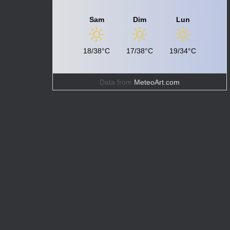
Sam
Dim
Lun
18/38°C
17/38°C
19/34°C
Data from
MeteoArt.com