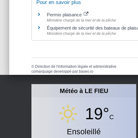
Pour en savoir plus
Permis plaisance
Ministère chargé de la mer et de la pêche
Équipement de sécurité des bateaux de plais
Ministère chargé de la mer et de la pêche
©
Direction de l'information légale et administrative
comarquage developpé par
baseo.io
Météo à LE FIEU
19°
C
Ensoleillé