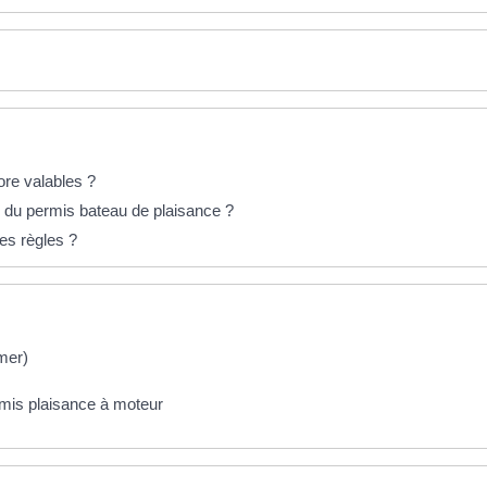
ore valables ?
on du permis bateau de plaisance ?
es règles ?
mer)
rmis plaisance à moteur