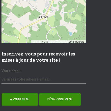
Leaflet
, \r\n©
OpenStreetMap
contributeurs
Inscrivez-vous pour recevoir les
mises à jour de votre site !
Votre email: