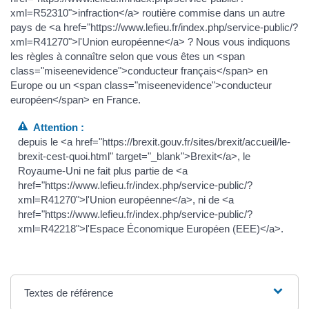
xml=R52310">infraction</a> routière commise dans un autre
pays de <a href="https://www.lefieu.fr/index.php/service-public/?
xml=R41270">l'Union européenne</a> ? Nous vous indiquons
les règles à connaître selon que vous êtes un <span
class="miseenevidence">conducteur français</span> en
Europe ou un <span class="miseenevidence">conducteur
européen</span> en France.
Attention :
depuis le <a href="https://brexit.gouv.fr/sites/brexit/accueil/le-
brexit-cest-quoi.html" target="_blank">Brexit</a>, le
Royaume-Uni ne fait plus partie de <a
href="https://www.lefieu.fr/index.php/service-public/?
xml=R41270">l'Union européenne</a>, ni de <a
href="https://www.lefieu.fr/index.php/service-public/?
xml=R42218">l'Espace Économique Européen (EEE)</a>.
Textes de référence