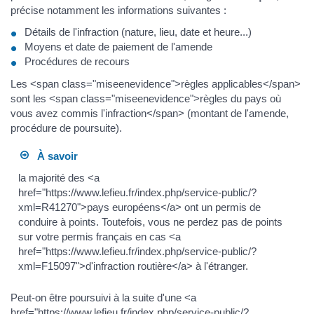
précise notamment les informations suivantes :
Détails de l'infraction (nature, lieu, date et heure...)
Moyens et date de paiement de l'amende
Procédures de recours
Les <span class="miseenevidence">règles applicables</span>
sont les <span class="miseenevidence">règles du pays où
vous avez commis l'infraction</span> (montant de l'amende,
procédure de poursuite).
À savoir
la majorité des <a
href="https://www.lefieu.fr/index.php/service-public/?
xml=R41270">pays européens</a> ont un permis de
conduire à points. Toutefois, vous ne perdez pas de points
sur votre permis français en cas <a
href="https://www.lefieu.fr/index.php/service-public/?
xml=F15097">d'infraction routière</a> à l'étranger.
Peut-on être poursuivi à la suite d'une <a
href="https://www.lefieu.fr/index.php/service-public/?