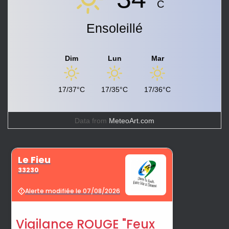
C
Ensoleillé
Dim
Lun
Mar
17/37°C
17/35°C
17/36°C
Data from
MeteoArt.com