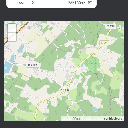
+
−
Leaflet
, \r\n©
OpenStreetMap
contributeurs