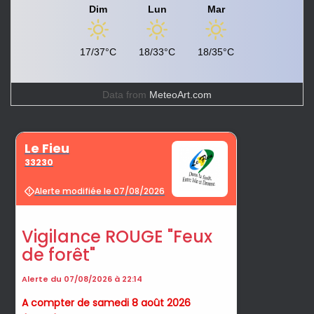
Dim
Lun
Mar
17/37°C
18/33°C
18/35°C
Data from
MeteoArt.com