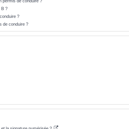
 permis de conduire ?
s B ?
 conduire ?
s de conduire ?
o et la signature numérisée ?