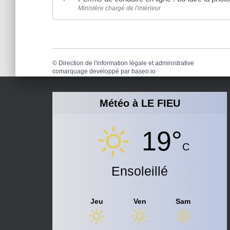
Ministère chargé de l'intérieur
©
Direction de l'information légale et administrative
comarquage developpé par
baseo.io
Météo à LE FIEU
19°
C
Ensoleillé
Jeu
Ven
Sam