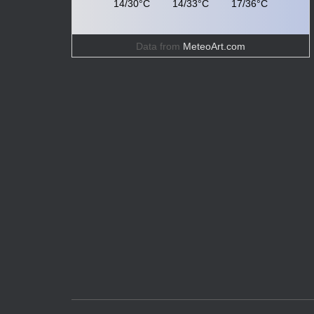
14/30°C
14/33°C
17/36°C
Data from
MeteoArt.com