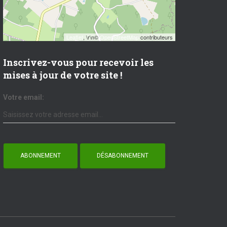
Leaflet
, \r\n©
OpenStreetMap
contributeurs
Inscrivez-vous pour recevoir les
mises à jour de votre site !
Votre email: