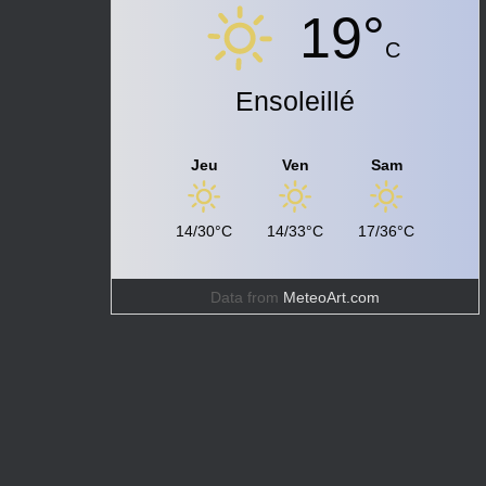
19°
C
Ensoleillé
Jeu
Ven
Sam
14/30°C
14/33°C
17/36°C
Data from
MeteoArt.com