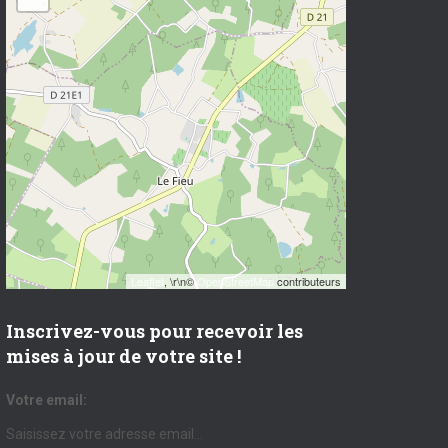
Leaflet
, \r\n©
OpenStreetMap
contributeurs
Inscrivez-vous pour recevoir les
mises à jour de votre site !
Votre email: