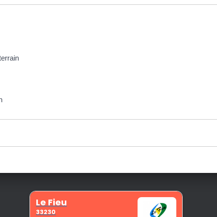
terrain
n