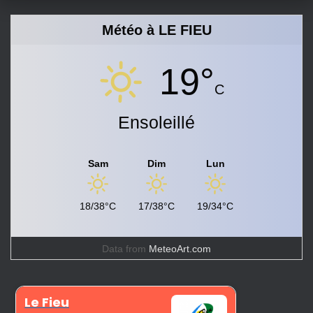
Météo à LE FIEU
19°
C
Ensoleillé
Sam
Dim
Lun
18/38°C
17/38°C
19/34°C
Data from
MeteoArt.com