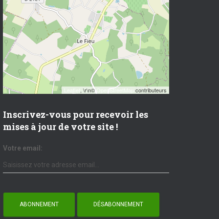
Leaflet
, \r\n©
OpenStreetMap
contributeurs
Inscrivez-vous pour recevoir les
mises à jour de votre site !
Votre email: