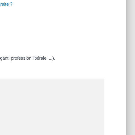
aite ?
nt, profession libérale, ...).