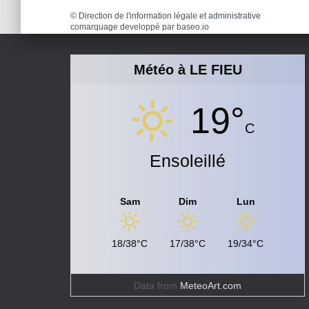
©
Direction de l'information légale et administrative
comarquage developpé par
baseo.io
Météo à LE FIEU
19°
C
Ensoleillé
Sam
Dim
Lun
18/38°C
17/38°C
19/34°C
Data from
MeteoArt.com