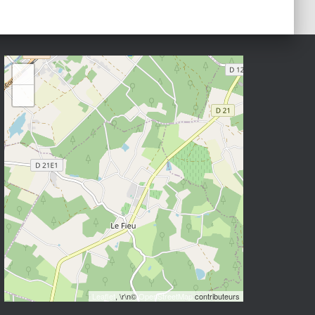
+
−
Leaflet
, \r\n©
OpenStreetMap
contributeurs