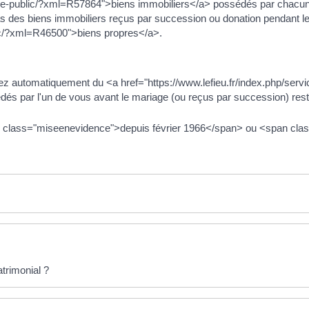
vice-public/?xml=R57864">biens immobiliers</a> possédés par chacun 
as des biens immobiliers reçus par succession ou donation pendant l
blic/?xml=R46500">biens propres</a>.
vez automatiquement du <a href="https://www.lefieu.fr/index.php/se
dés par l'un de vous avant le mariage (ou reçus par succession) reste
span class="miseenevidence">depuis février 1966</span> ou <span c
trimonial ?