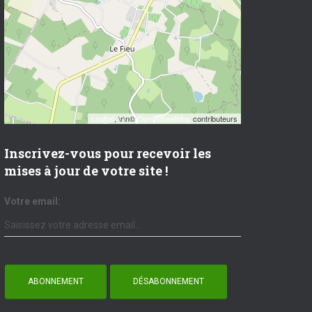
Leaflet
, \r\n©
OpenStreetMap
contributeurs
Inscrivez-vous pour recevoir les
mises à jour de votre site !
Votre email: