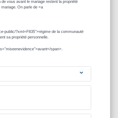
de vous avant le mariage restent la propriété
e mariage. On parle de <a
rvice-public/?xml=F835">régime de la communauté
nt sa propriété personnelle.
lass="miseenevidence">avant</span>.