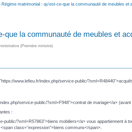
Régime matrimonial : qu'est-ce-que la communauté de meubles et 
>
ce-que la communauté de meubles et ac
dministrative (Première ministre)
ttps://www.lefieu.fr/index.php/service-public/?xml=R48440">acquêts
r/index.php/service-public/?xml=F948">contrat de mariage</a> (avant
antes :
ice-public/?xml=R57863">biens mobiliers</a> vous appartiennent à tou
de <span class="expression">biens communs</span>.