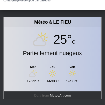
comarquage developpé par
baseo.io
Météo à LE FIEU
25°
C
Partiellement nuageux
Mer
Jeu
Ven
17/29°C
14/30°C
14/33°C
Data from
MeteoArt.com