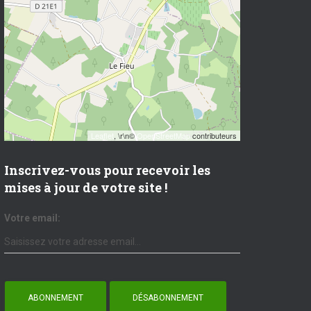
Leaflet
, \r\n©
OpenStreetMap
contributeurs
Inscrivez-vous pour recevoir les
mises à jour de votre site !
Votre email: