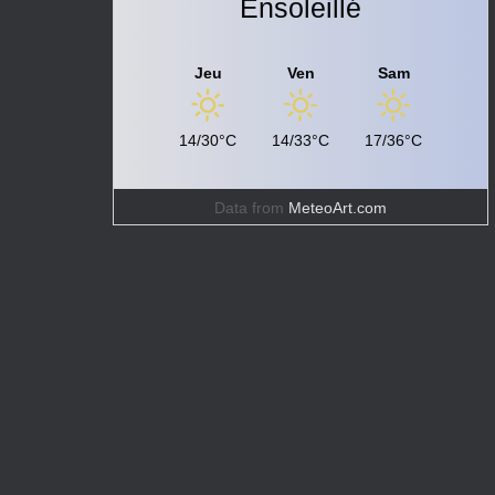
Ensoleillé
Jeu
Ven
Sam
14/30°C
14/33°C
17/36°C
Data from
MeteoArt.com