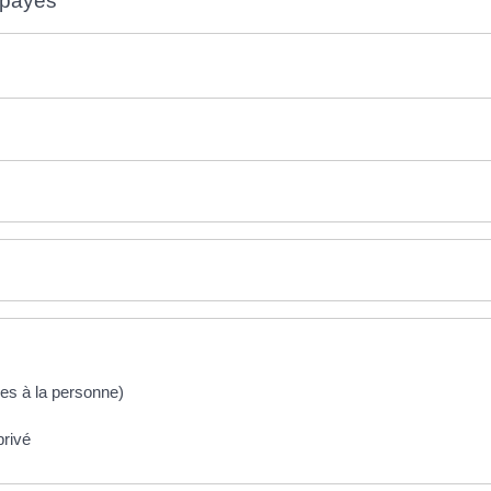
 payés
ces à la personne)
privé