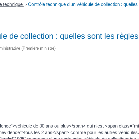
e technique
Contrôle technique d'un véhicule de collection : quelles 
>
e de collection : quelles sont les règles
dministrative (Première ministre)
idence">véhicule de 30 ans ou plus</span> qui n'est <span class="m
eenevidence">tous les 2 ans</span> comme pour les autres véhicules
/?xml=F1925">demande d'une carte grise véhicule de collection</a> se f