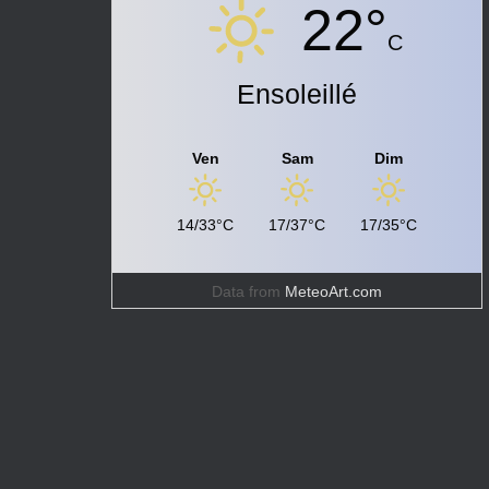
22°
C
Ensoleillé
Ven
Sam
Dim
14/33°C
17/37°C
17/35°C
Data from
MeteoArt.com