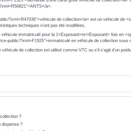
lic/?xml=R50821">ANTS</a>.
-public/?xml=R47036">véhicule de collection</a> est un véhicule de
téristiques techniques n'ont pas été modifiées.
véhicule immatriculé pour la 1<Exposant>re</Exposant> fois en <
ervice-public/?xml=F1925">immatriculé en véhicule de collection sous 
e véhicule de collection est utilisé comme VTC ou s'il s'agit d'un poids
collection ?
u dispense ?