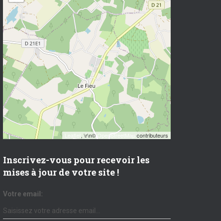
Leaflet
, \r\n©
OpenStreetMap
contributeurs
Inscrivez-vous pour recevoir les
mises à jour de votre site !
Votre email: