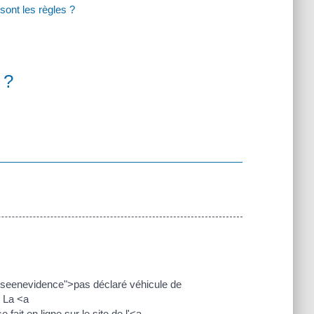
sont les règles ?
 ?
iseenevidence">pas déclaré véhicule de
. La <a
ait en ligne sur le site de l'<a