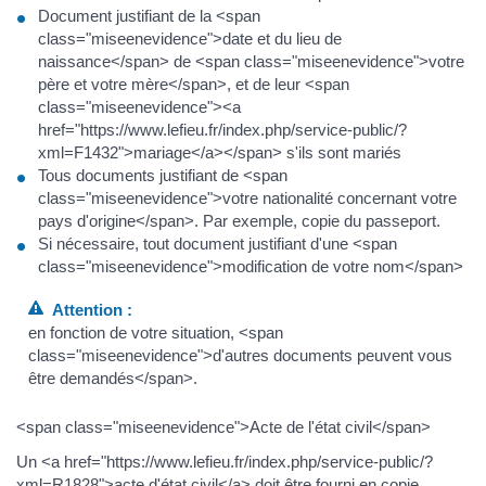
Document justifiant de la <span
class="miseenevidence">date et du lieu de
naissance</span> de <span class="miseenevidence">votre
père et votre mère</span>, et de leur <span
class="miseenevidence"><a
href="https://www.lefieu.fr/index.php/service-public/?
xml=F1432">mariage</a></span> s'ils sont mariés
Tous documents justifiant de <span
class="miseenevidence">votre nationalité concernant votre
pays d'origine</span>. Par exemple, copie du passeport.
Si nécessaire, tout document justifiant d'une <span
class="miseenevidence">modification de votre nom</span>
Attention :
en fonction de votre situation, <span
class="miseenevidence">d'autres documents peuvent vous
être demandés</span>.
<span class="miseenevidence">Acte de l'état civil</span>
Un <a href="https://www.lefieu.fr/index.php/service-public/?
xml=R1828">acte d'état civil</a> doit être fourni en copie