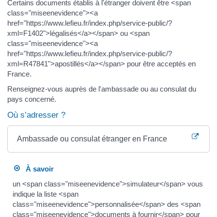
Certains documents établis à l'étranger doivent être <span
class="miseenevidence"><a
href="https://www.lefieu.fr/index.php/service-public/?
xml=F1402">légalisés</a></span> ou <span
class="miseenevidence"><a
href="https://www.lefieu.fr/index.php/service-public/?
xml=R47841">apostillés</a></span> pour être acceptés en
France.
Renseignez-vous auprès de l'ambassade ou au consulat du
pays concerné.
Où s’adresser ?
Ambassade ou consulat étranger en France
À savoir
un <span class="miseenevidence">simulateur</span> vous
indique la liste <span
class="miseenevidence">personnalisée</span> des <span
class="miseenevidence">documents à fournir</span> pour