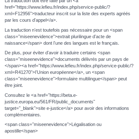
La traduction doit être faite par un <a
href="https://www.lefieu.fr/index.php/service-public/?
xml=F12956">traducteur inscrit sur la liste des experts agréés
par les cours d'appel</a>.
La traduction n'est toutefois pas nécessaire pour un <span
class="miseenevidence">extrait plurilingue d'acte de
naissance</span> dont l'une des langues est le français.
De plus, pour éviter d'avoir à traduire certains <span
class="miseenevidence">documents délivrés par un pays de
</span><a href="https://www.lefieu.fr/index.php/service-public/?
xml=R41270">l'Union européenne</a>, un <span
class="miseenevidence">formulaire multilingue</span> peut
être joint.
Consultez le <a href="https://beta.e-
justice.europa.eu/561/FR/public_documents"
target="_blank">site e-justice</a> pour avoir des informations
complémentaires.
<span class="miseenevidence">Légalisation ou
apostille</span>