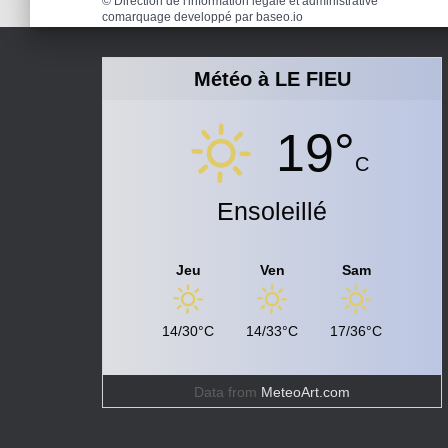
©
Direction de l'information légale et administrative
comarquage developpé par
baseo.io
Météo à LE FIEU
19°
C
Ensoleillé
Jeu
Ven
Sam
14/30°C
14/33°C
17/36°C
Data from
MeteoArt.com