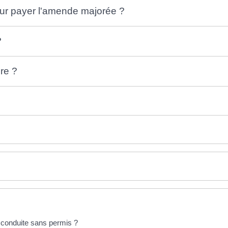
our payer l'amende majorée ?
?
re ?
e conduite sans permis ?