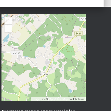
+
−
Leaflet
, \r\n©
OpenStreetMap
contributeurs