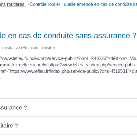
ions routières
Contrôle routier : quelle amende en cas de conduite 
>
nde en cas de conduite sans assurance ?
dministrative (Première ministre)
://www.lefieu.fr/index.php/service-public/?xml=R49229">délit</a>. 
mmettez cette <a href="https://www.lefieu.fr/index.php/service-publ
f="https://www.lefieu.fr/index.php/service-public/?xml=R18531">d'a
e.
ssurance ?
itaire ?