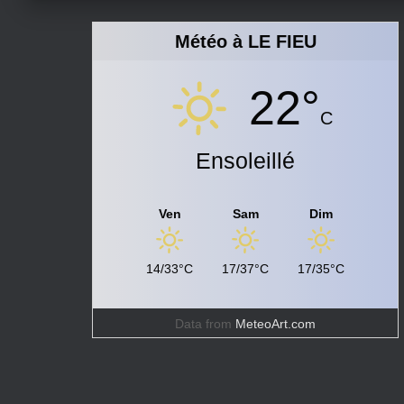
Météo à LE FIEU
22°
C
Ensoleillé
Ven
Sam
Dim
14/33°C
17/37°C
17/35°C
Data from
MeteoArt.com