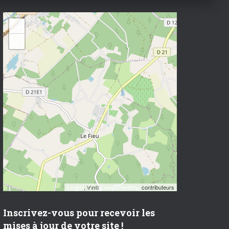
+
−
Leaflet
, \r\n©
OpenStreetMap
contributeurs
Inscrivez-vous pour recevoir les
mises à jour de votre site !