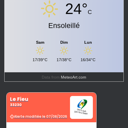
24°
C
Ensoleillé
Sam
Dim
Lun
17/39°C
17/38°C
16/34°C
Data from
MeteoArt.com