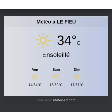
Météo à LE FIEU
34°
C
Ensoleillé
Ven
Sam
Dim
14/34°C
18/39°C
17/37°C
Data from
MeteoArt.com