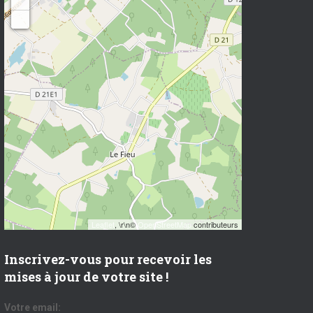
+
−
Leaflet
, \r\n©
OpenStreetMap
contributeurs
Inscrivez-vous pour recevoir les
mises à jour de votre site !
Votre email: