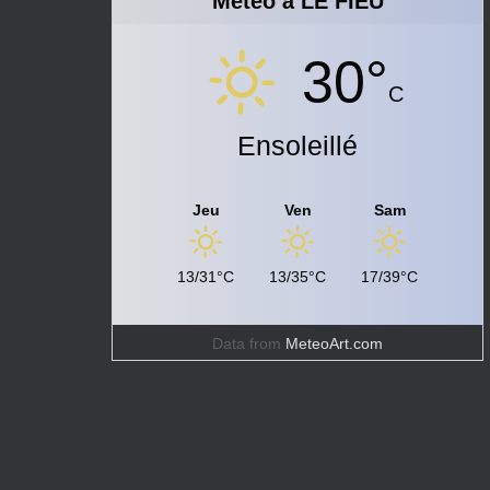
Météo à LE FIEU
30°
C
Ensoleillé
Jeu
Ven
Sam
13/31°C
13/35°C
17/39°C
Data from
MeteoArt.com