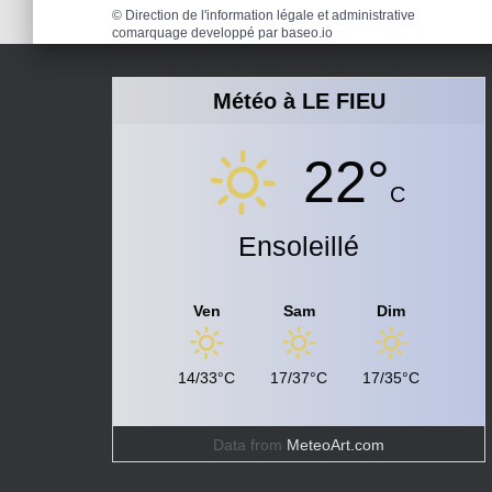
©
Direction de l'information légale et administrative
comarquage developpé par
baseo.io
Météo à LE FIEU
22°
C
Ensoleillé
Ven
Sam
Dim
14/33°C
17/37°C
17/35°C
Data from
MeteoArt.com