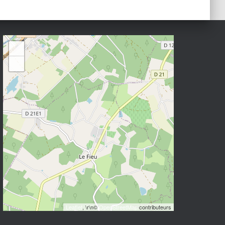
+
−
Leaflet
, \r\n©
OpenStreetMap
contributeurs