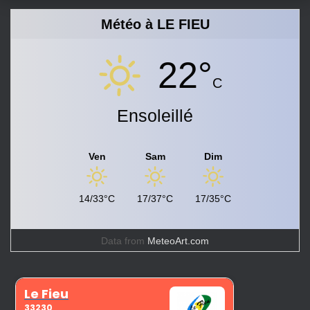
Météo à LE FIEU
22°
C
Ensoleillé
Ven
Sam
Dim
14/33°C
17/37°C
17/35°C
Data from
MeteoArt.com