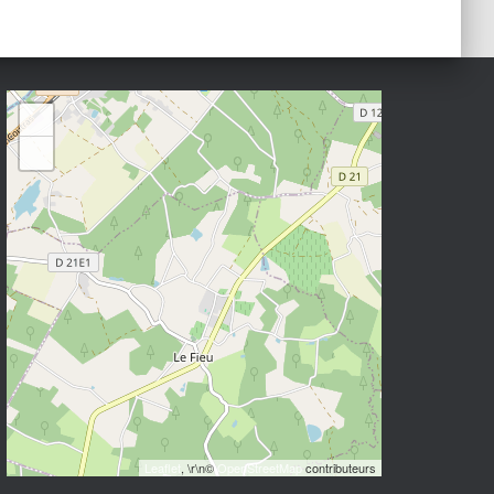
+
−
Leaflet
, \r\n©
OpenStreetMap
contributeurs