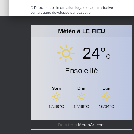
©
Direction de l'information légale et administrative
comarquage developpé par
baseo.io
Météo à LE FIEU
24°
C
Ensoleillé
Sam
Dim
Lun
17/39°C
17/38°C
16/34°C
Data from
MeteoArt.com