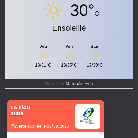
30°
C
Ensoleillé
Jeu
Ven
Sam
13/31°C
13/35°C
17/39°C
Data from
MeteoArt.com